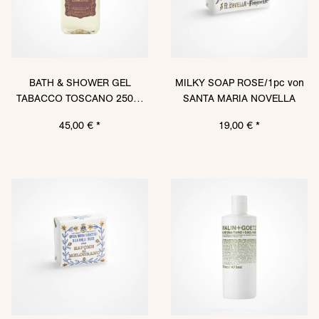
BATH & SHOWER GEL
MILKY SOAP ROSE/1pc von
TABACCO TOSCANO 250ml
SANTA MARIA NOVELLA
PET von SANTA MARIA
45,00 €
*
19,00 €
*
NOVELLA