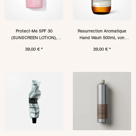
Protect-Me SPF 30
Resurrection Aromatique
(SUNSCREEN LOTION),
Hand Wash 500mL von
150ml von DARLING SUN
AESOP
39,00 €
*
39,00 €
*