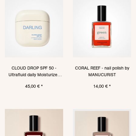
CLOUD DROP SPF 50 -
CORAL REEF - nail polish by
Ultrafluid daily Moisturizer,
MANUCURIST
50ml von DARLING SUN
45,00 €
*
14,00 €
*