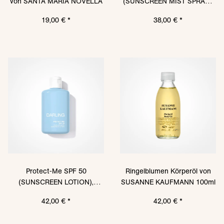
von SANTA MARIA NOVELLA
(SUNSCREEN MIST SPRAY),
150ml von DARLING SUN
19,00 €
*
38,00 €
*
Protect-Me SPF 50
Ringelblumen Körperöl von
(SUNSCREEN LOTION),
SUSANNE KAUFMANN 100ml
150ml von DARLING SUN
42,00 €
*
42,00 €
*