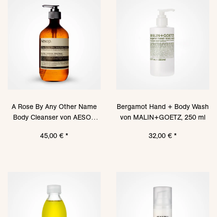
A Rose By Any Other Name
Bergamot Hand + Body Wash
Body Cleanser von AESOP,
von MALIN+GOETZ, 250 ml
500 ml
45,00 €
*
32,00 €
*