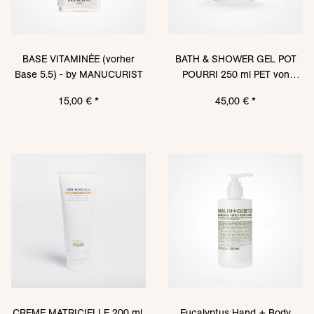
BASE VITAMINÉE (vorher
BATH & SHOWER GEL POT
Base 5.5) - by MANUCURIST
POURRI 250 ml PET von
SANTA MARIA NOVELLA
15,00 €
*
45,00 €
*
CREME MATRICIELLE 200 ml,
Eucalyptus Hand + Body