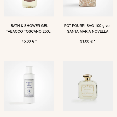
BATH & SHOWER GEL
POT POURRI BAG 100 g von
TABACCO TOSCANO 250ml
SANTA MARIA NOVELLA
PET von SANTA MARIA
45,00 €
*
31,00 €
*
NOVELLA