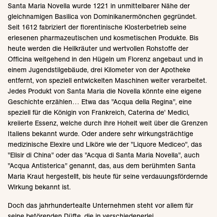
Santa Maria Novella wurde 1221 in unmittelbarer Nähe der
gleichnamigen Basilica von Dominikanermönchen gegründet.
Seit 1612 fabriziert der florentinische Klosterbetrieb seine
erlesenen pharmazeutischen und kosmetischen Produkte. Bis
heute werden die Heilkräuter und wertvollen Rohstoffe der
Officina weitgehend in den Hügeln um Florenz angebaut und in
einem Jugendstilgebäude, drei Kilometer von der Apotheke
entfernt, von speziell entwickelten Maschinen weiter verarbeitet.
Jedes Produkt von Santa Maria die Novella könnte eine eigene
Geschichte erzählen… Etwa das "Acqua della Regina", eine
speziell für die Königin von Frankreich, Caterina de' Medici,
kreiierte Essenz, welche durch ihre Hoheit weit über die Grenzen
Italiens bekannt wurde. Oder andere sehr wirkungsträchtige
medizinische Elexire und Liköre wie der "Liquore Mediceo", das
"Elisir di China" oder das "Acqua di Santa Maria Novella", auch
"Acqua Antisterica" genannt, das, aus dem berühmten Santa
Maria Kraut hergestellt, bis heute für seine verdauungsfördernde
Wirkung bekannt ist.
Doch das jahrhundertealte Unternehmen steht vor allem für
seine betörenden Düfte, die in verschiedenerlei