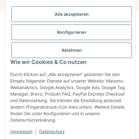
Alle akzeptieren
BERLIN
Konfigurieren
MDC cosmetic
Knaackstraße 26
10405 Berlin
Ablehnen
Mo–Sa 10:00–20:00 Uhr
Wie wir Cookies & Co nutzen
Fon +49 30 40 056 339
Durch Klicken auf „Alle akzeptieren“ gestatten Sie den
mail@mdc-cosmetic.com
Einsatz folgender Dienste auf unserer Website: Matomo-
Webanalytics, Google Analytics, Google Ads, Google Tag
Manager, Brevo, Produkt FAQ, PayPal Express Checkout
und Ratenzahlung. Sie können die Einstellung jederzeit
ändern (Fingerabdruck-Icon links unten). Weitere Details
Newsletter
finden Sie unter
Konfigurieren
und in unserer
Datenschutz
Datenschutzerklärung
.
AGB
Kontakt
Impressum
|
Datenschutz
Sitemap