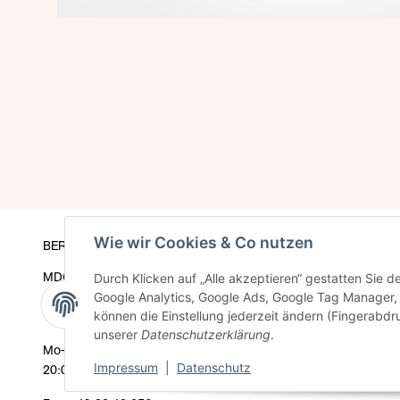
Wie wir Cookies & Co nutzen
BERLIN
Newsletter
Datenschutz
MDC cosmetic
Durch Klicken auf „Alle akzeptieren“ gestatten Sie 
AGB
Knaackstraße 26
Google Analytics, Google Ads, Google Tag Manager,
können die Einstellung jederzeit ändern (Fingerabdru
10405 Berlin
Kontakt
unserer
Datenschutzerklärung
.
Sitemap
Mo–Sa 10:00–
Impressum
Impressum
|
Datenschutz
20:00 Uhr
Widerrufsrecht